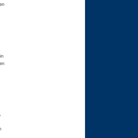
en
ón
 en
,
n