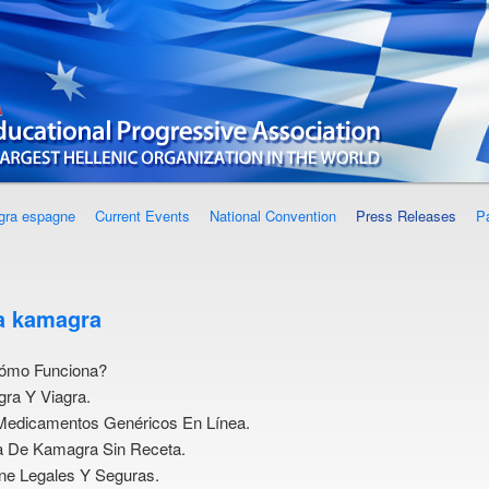
gra espagne
Current Events
National Convention
Press Releases
P
ca kamagra
ómo Funciona?
ra Y Viagra.
Medicamentos Genéricos En Línea.
a De Kamagra Sin Receta.
ine Legales Y Seguras.