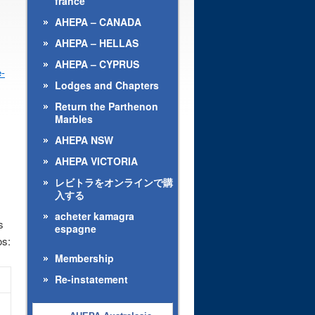
france
AHEPA – CANADA
AHEPA – HELLAS
AHEPA – CYPRUS
e-
Lodges and Chapters
Return the Parthenon
Marbles
AHEPA NSW
AHEPA VICTORIA
レビトラをオンラインで購
入する
acheter kamagra
s
espagne
os:
Membership
Re-instatement