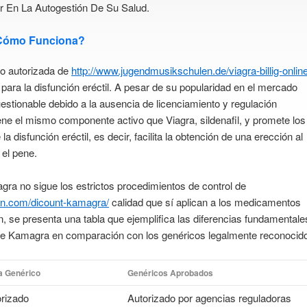
 En La Autogestión De Su Salud.
 Cómo Funciona?
o autorizada de
http://www.jugendmusikschulen.de/viagra-billig-onlin
para la disfunción eréctil. A pesar de su popularidad en el mercado
uestionable debido a la ausencia de licenciamiento y regulación
e el mismo componente activo que Viagra, sildenafil, y promete los
a disfunción eréctil, es decir, facilita la obtención de una erección al
 el pene.
gra no sigue los estrictos procedimientos de control de
ion.com/dicount-kamagra/
calidad que sí aplican a los medicamentos
, se presenta una tabla que ejemplifica las diferencias fundamentale
n de Kamagra en comparación con los genéricos legalmente reconocid
 Genérico
Genéricos Aprobados
rizado
Autorizado por agencias reguladoras