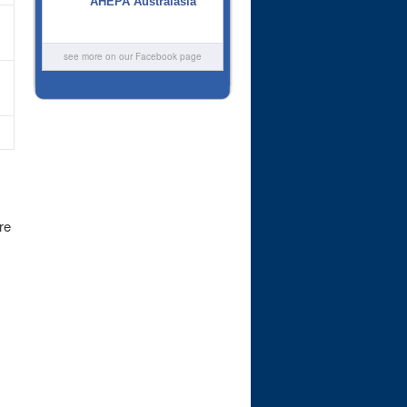
AHEPA Australasia
see more on our Facebook page
re