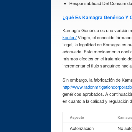
Responsabilidad Del Consumidor
¿qué Es Kamagra Genérico Y
Kamagra Genérico es una versión n
kaufen/
Viagra, el conocido fármaco 
ilegal, la legalidad de Kamagra es c
adecuada. Este medicamento contien
mismos efectos en el tratamiento de l
incrementar el flujo sanguíneo hacia
Sin embargo, la fabricación de Kama
http://www.radonmitigationcorporat
genéricos aprobados. A continuación
en cuanto a la calidad y regulació
Aspecto
Kamagra
Autorización
No auto