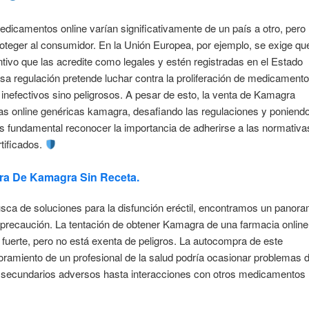
edicamentos online varían significativamente de un país a otro, pero
oteger al consumidor. En la Unión Europea, por ejemplo, se exige qu
ntivo que las acredite como legales y estén registradas en el Estado
a regulación pretende luchar contra la proliferación de medicament
 inefectivos sino peligrosos. A pesar de esto, la venta de Kamagra
ias online genéricas kamagra, desafiando las regulaciones y poniend
Es fundamental reconocer la importancia de adherirse a las normativa
tificados.
a De Kamagra Sin Receta.
usca de soluciones para la disfunción eréctil, encontramos un panor
 precaución. La tentación de obtener Kamagra de una farmacia online
 fuerte, pero no está exenta de peligros. La autocompra de este
soramiento de un profesional de la salud podría ocasionar problemas 
s secundarios adversos hasta interacciones con otros medicamentos