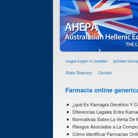
viagra kopen in zweden
acheter kama
State Directory
Contact
Farmacia online generi
¿qué Es Kamagra Genérico Y C
Diferencias Legales Entre Kamag
Normativas Sobre La Venta De 
Riesgos Asociados a La Compr
Cómo Identificar Farmacias Onl