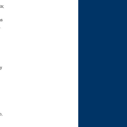
ta;
as
.
 y
o,