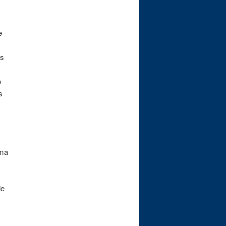
e
os
o
s
ama
de